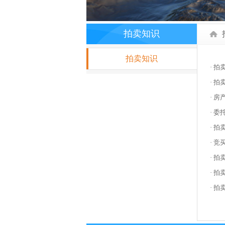
拍卖知识
拍卖知识
·
拍
·
拍
·
房
·
委
·
拍
·
竞
·
拍
·
拍
·
拍