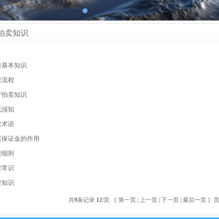
拍卖知识
卖基本知识
卖流程
产拍卖知识
托须知
卖术语
买保证金的作用
卖细则
卖常识
卖知识
共
9
条记录
12
/页 { 第一页 | 上一页 | 下一页 | 最后一页 }